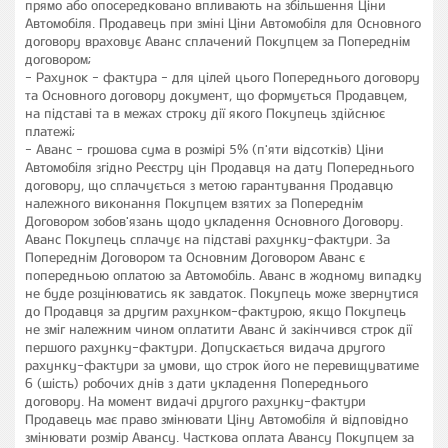
прямо або опосередковано впливають на збільшення Ціни
Автомобіля. Продавець при зміні Ціни Автомобіля для Основного
договору враховує Аванс сплачений Покупцем за Попереднім
договором;
- Рахунок - фактура - для цілей цього Попереднього договору
та Основного договору документ, що формується Продавцем,
на підставі та в межах строку дії якого Покупець здійснює
платежі;
- Аванс - грошова сума в розмірі 5% (п'яти відсотків) Ціни
Автомобіля згідно Реєстру цін Продавця на дату Попереднього
договору, що сплачується з метою гарантування Продавцю
належного виконання Покупцем взятих за Попереднім
Договором зобов'язань щодо укладення Основного Договору.
Аванс Покупець сплачує на підставі рахунку-фактури. За
Попереднім Договором та Основним Договором Аванс є
попередньою оплатою за Автомобіль. Аванс в жодному випадку
не буде розцінюватись як завдаток. Покупець може звернутися
до Продавця за другим рахунком-фактурою, якщо Покупець
не зміг належним чином оплатити Аванс й закінчився строк дії
першого рахунку-фактури. Допускається видача другого
рахунку-фактури за умови, що строк його не перевищуватиме
6 (шість) робочих днів з дати укладення Попереднього
договору. На момент видачі другого рахунку-фактури
Продавець має право змінювати Ціну Автомобіля й відповідно
змінювати розмір Авансу. Часткова оплата Авансу Покупцем за