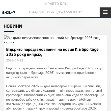
УКРАВТО БЛІЦ
(044) 501 80 97
(067) 550 03 82
НОВИНИ
Відкрито передзамовлення на новий Kia Sportage
2026 року випуску
2025-07-22
1
Відкрито передзамовлення
на новий Kia Sportage 2026 року
випуску (далі - Sportage 2026), з можливістю придбання з
акційною перевагою!
Новий Sportage 2026 — уже незабаром в Україні. Сміливіший,
сучасніший, ще більш виразний — він знову задає темп у світі
кросоверів. Впізнаваний силует, впевнена хода та характер, що
не потребує зайвих слів. І зараз — для наших найбільш
лояльних до бренду Кіа клієнтів наступив найкращий момент,
аби зробити перший крок назустріч новому Sportage 2026.