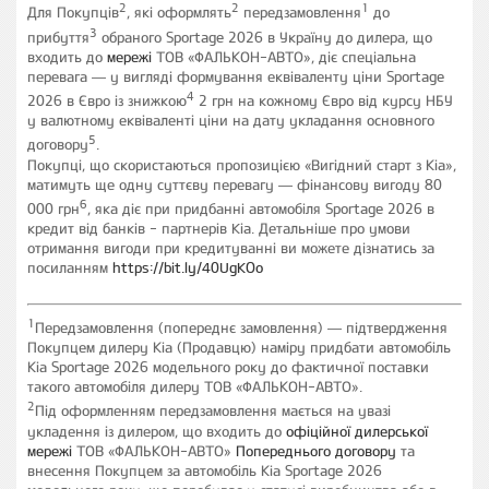
2
2
1
Для Покупців
, які оформлять
передзамовлення
до
3
прибуття
обраного Sportage 2026 в Україну до дилера, що
входить до
мережі
ТОВ «ФАЛЬКОН-АВТО», діє спеціальна
перевага — у вигляді формування еквіваленту ціни Sportage
4
2026 в Євро із знижкою
2 грн на кожному Євро від курсу НБУ
у валютному еквіваленті ціни на дату укладання основного
5
договору
.
Покупці, що скористаються пропозицією «Вигідний старт з Кіа»,
матимуть ще одну суттєву перевагу — фінансову вигоду 80
6
000 грн
, яка діє при придбанні автомобіля Sportage 2026 в
кредит від банків - партнерів Kia. Детальніше про умови
отримання вигоди при кредитуванні ви можете дізнатись за
посиланням
https://bit.ly/40UgKOo
1
Передзамовлення (попереднє замовлення) — підтвердження
Покупцем дилеру Кіа (Продавцю) наміру придбати автомобіль
Кіа Sportage 2026 модельного року до фактичної поставки
такого автомобіля дилеру ТОВ «ФАЛЬКОН-АВТО».
2
Під оформленням передзамовлення мається на увазі
укладення із дилером, що входить до
офіційної дилерської
мережі
ТОВ «ФАЛЬКОН-АВТО»
Попереднього договору
та
внесення Покупцем за автомобіль Кіа Sportage 2026