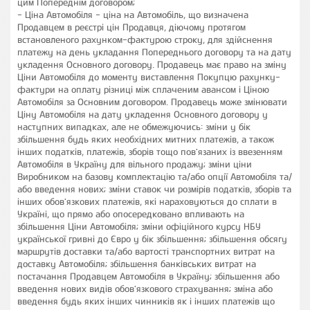
цим Попереднім договором;
- Ціна Автомобіля - ціна на Автомобіль, що визначена
Продавцем в реєстрі цін Продавця, діючому протягом
встановленого рахунком-фактурою строку, для здійснення
платежу на день укладання Попереднього договору та на дату
укладення Основного договору. Продавець має право на зміну
Ціни Автомобіля до моменту виставлення Покупцю рахунку-
фактури на оплату різниці між сплаченим авансом і Ціною
Автомобіля за Основним договором. Продавець може змінювати
Ціну Автомобіля на дату укладення Основного договору у
наступних випадках, але не обмежуючись: зміни у бік
збільшення будь яких необхідних митних платежів, а також
інших податків, платежів, зборів тощо пов'язаних із ввезенням
Автомобіля в Україну для вільного продажу; зміни ціни
Виробником на базову комплектацію та/або опції Автомобіля та/
або введення нових; зміни ставок чи розмірів податків, зборів та
інших обов'язкових платежів, які нараховуються до сплати в
Україні, що прямо або опосередковано впливають на
збільшення Ціни Автомобіля; зміни офіційного курсу НБУ
української гривні до Євро у бік збільшення; збільшення обсягу
маршрутів доставки та/або вартості транспортних витрат на
доставку Автомобіля; збільшення банківських витрат на
постачання Продавцем Автомобіля в Україну; збільшення або
введення нових видів обов'язкового страхування; зміна або
введення будь яких інших чинників як і інших платежів що