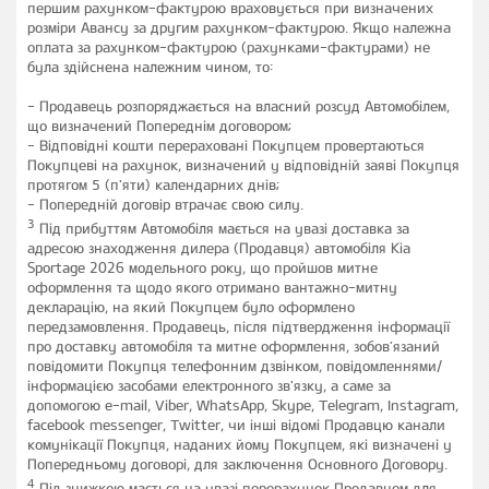
першим рахунком-фактурою враховується при визначених
розміри Авансу за другим рахунком-фактурою. Якщо належна
оплата за рахунком-фактурою (рахунками-фактурами) не
була здійснена належним чином, то:
- Продавець розпоряджається на власний розсуд Автомобілем,
що визначений Попереднім договором;
- Відповідні кошти перераховані Покупцем провертаються
Покупцеві на рахунок, визначений у відповідній заяві Покупця
протягом 5 (п'яти) календарних днів;
- Попередній договір втрачає свою силу.
3
Під прибуттям Автомобіля мається на увазі доставка за
адресою знаходження дилера (Продавця) автомобіля Кіа
Sportage 2026 модельного року, що пройшов митне
оформлення та щодо якого отримано вантажно-митну
декларацію, на який Покупцем було оформлено
передзамовлення. Продавець, після підтвердження інформації
про доставку автомобіля та митне оформлення, зобов’язаний
повідомити Покупця телефонним дзвінком, повідомленнями/
інформацією засобами електронного зв'язку, а саме за
допомогою e-mail, Viber, WhatsApp, Skype, Telegram, Instagram,
facebook messenger, Twitter, чи інші відомі Продавцю канали
комунікації Покупця, наданих йому Покупцем, які визначені у
Попередньому договорі, для заключення Основного Договору.
4
Під знижкою мається на увазі перерахунок Продавцем для