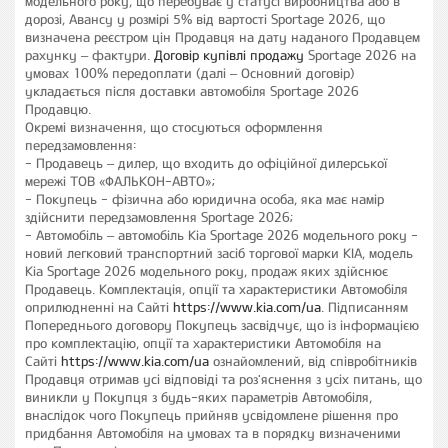
модельного року, що перебуває у статусі виробництва або в
дорозі, Авансу у розмірі 5% від вартості Sportage 2026, що
визначена реєстром цін Продавця на дату наданого Продавцем
рахунку – фактури.
Договір купівлі продажу
Sportage 2026 на
умовах 100% передоплати (далі – Основний договір)
укладається після доставки автомобіля Sportage 2026
Продавцю.
Окремі визначення, що стосуються оформлення
передзамовлення:
- Продавець – дилер, що входить до офіційної дилерської
мережі ТОВ «ФАЛЬКОН-АВТО»;
- Покупець - фізична або юридична особа, яка має намір
здійснити передзамовлення Sportage 2026;
- Автомобіль – автомобіль Кіа Sportage 2026 модельного року -
новий легковий транспортний засіб торгової марки КІА, модель
Кіа Sportage 2026 модельного року, продаж яких здійснює
Продавець. Комплектація, опції та характеристики Автомобіля
оприлюдненні на Сайті
https://www.kia.com/ua
. Підписанням
Попереднього договору Покупець засвідчує, що із інформацією
про комплектацію, опції та характеристики Автомобіля на
Сайті
https://www.kia.com/ua
ознайомлений, від співробітників
Продавця отримав усі відповіді та роз'яснення з усіх питань, що
виникли у Покупця з будь-яких параметрів Автомобіля,
внаслідок чого Покупець прийняв усвідомлене рішення про
придбання Автомобіля на умовах та в порядку визначеними