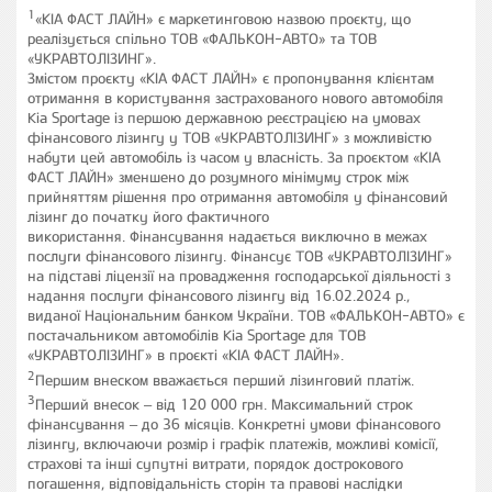
1
«КІА ФАСТ ЛАЙН» є маркетинговою назвою проєкту, що
реалізується спільно ТОВ «ФАЛЬКОН-АВТО» та ТОВ
«УКРАВТОЛІЗИНГ».
Змістом проєкту «КІА ФАСТ ЛАЙН» є пропонування клієнтам
отримання в користування застрахованого нового автомобіля
Kia Sportage із першою державною реєстрацією на умовах
фінансового лізингу у ТОВ «УКРАВТОЛІЗИНГ» з можливістю
набути цей автомобіль із часом у власність. За проєктом «КІА
ФАСТ ЛАЙН» зменшено до розумного мінімуму строк між
прийняттям рішення про отримання
автомобіля у фінансовий
лізинг до початку його фактичного
використання. Фінансування надається виключно в межах
послуги фінансового лізингу. Фінансує ТОВ «УКРАВТОЛІЗИНГ»
на підставі ліцензії на провадження господарської діяльності з
надання послуги фінансового лізингу від 16.02.2024 р.,
виданої Національним банком України. ТОВ «ФАЛЬКОН-АВТО» є
постачальником автомобілів Kia Sportage для ТОВ
«УКРАВТОЛІЗИНГ» в проєкті «КІА ФАСТ ЛАЙН».
2
Першим внеском вважається перший лізинговий платіж.
3
Перший внесок
–
від 120 000 грн. Максимальний строк
фінансування
–
до 36 місяців. Конкретні умови фінансового
лізингу, включаючи розмір і графік платежів, можливі комісії,
страхові та інші супутні витрати, порядок дострокового
погашення, відповідальність сторін та правові наслідки