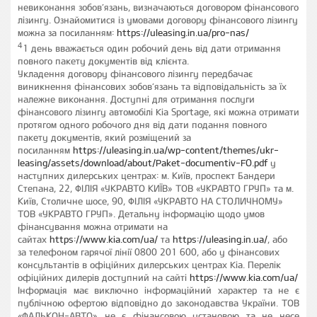
невиконання зобов’язань, визначаються договором фінансового
лізингу. Ознайомитися із умовами договору фінансового лізингу
можна за посиланням:
https://uleasing.in.ua/pro-nas/
4
1 день вважається один робочий день від дати отримання
повного пакету документів від клієнта.
Укладення договору фінансового лізингу передбачає
виникнення фінансових зобов’язань та відповідальність за їх
належне виконання.
Доступні для отримання послуги
фінансового лізингу автомобілі Kia Sportage, які можна отримати
протягом одного робочого дня від дати подання повного
пакету документів, який розміщений за
посиланням
https://uleasing.in.ua/wp-content/themes/ukr-
leasing/assets/download/about/Paket-documentiv-FO.pdf
у
наступних дилерських центрах: м. Київ, проспект Бандери
Степана, 22, ФІЛІЯ «УКРАВТО КИЇВ» ТОВ «УКРАВТО ГРУП» та м.
Київ, Столичне шосе, 90, ФІЛІЯ «УКРАВТО НА СТОЛИЧНОМУ»
ТОВ «УКРАВТО ГРУП». Детальну інформацію щодо умов
фінансування можна отримати на
сайтах
https://www.kia.com/ua/
та
https://uleasing.in.ua/
, або
за телефоном гарячої лінії 0800 201 600, або у фінансових
консультантів в офіційних дилерських центрах Kia. Перелік
офіційних дилерів доступний на сайті
https://www.kia.com/ua/
Інформація має виключно інформаційний характер та не є
публічною офертою відповідно до законодавства України. ТОВ
«ФАЛЬКОН-АВТО» не є фінансовою установою та не несе