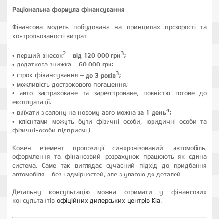
Раціональна формула фінансування
Фінансова модель побудована на принципах прозорості та
контрольованості витрат:
2
3
• перший внесок
–
від 120 000 грн
;
• додаткова знижка –
60 000 грн;
3
• строк фінансування –
до 3 років
;
• можливість дострокового погашення;
• авто застраховане та зареєстроване, повністю готове до
експлуатації;
4
• виїхати з салону на новому авто можна
за 1 день
;
• клієнтами можуть бути фізичні особи, юридичні особи та
фізичні-особи підприємці.
Кожен елемент пропозиції синхронізований: автомобіль,
оформлення та фінансовий розрахунок працюють як єдина
система. Саме так виглядає сучасний підхід до придбання
автомобіля – без надмірностей, але з увагою до деталей.
Детальну консультацію можна отримати у фінансових
консультантів
офіційних дилерських центрів Kia
.