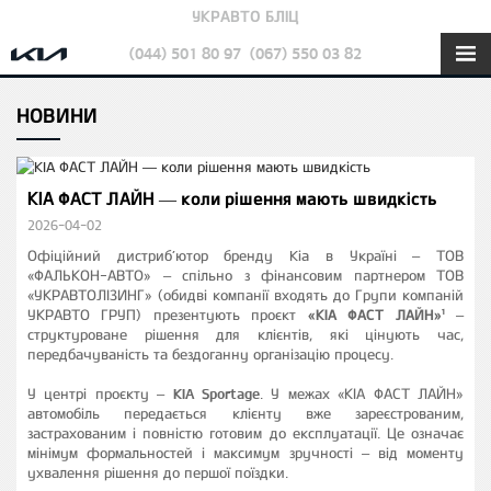
УКРАВТО БЛІЦ
(044) 501 80 97
(067) 550 03 82
НОВИНИ
KIA ФАСТ ЛАЙН — коли рішення мають швидкість
2026-04-02
Офіційний дистриб’ютор бренду Kia в Україні – ТОВ
«ФАЛЬКОН-АВТО» – спільно з фінансовим партнером ТОВ
«УКРАВТОЛІЗИНГ» (обидві компанії входять до Групи компаній
УКРАВТО ГРУП) презентують проєкт
«КІА ФАСТ ЛАЙН»¹
–
структуроване рішення для клієнтів, які цінують час,
передбачуваність та бездоганну організацію процесу.
У центрі проєкту –
KIA Sportage
. У межах «КІА ФАСТ ЛАЙН»
автомобіль передається клієнту вже зареєстрованим,
застрахованим і повністю готовим до експлуатації. Це означає
мінімум формальностей і максимум зручності – від моменту
ухвалення рішення до першої поїздки.