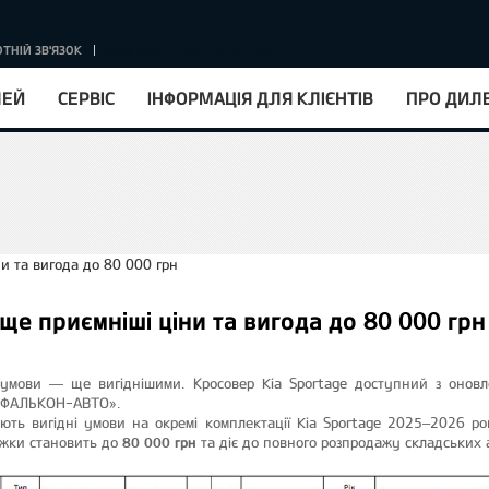
ТНІЙ ЗВ'ЯЗОК
КУРС НБУ : 1EUR = 51.67 ГРН.
ЛЕЙ
СЕРВІС
ІНФОРМАЦІЯ ДЛЯ КЛІЄНТІВ
ПРО ДИЛ
 ще приємніші ціни та вигода до 80 000 грн
умови — ще вигіднішими. Кросовер Kia Sportage доступний з онов
 «ФАЛЬКОН-АВТО».
діють вигідні умови на окремі комплектації Kia Sportage 2025–2026 р
ижки становить до
80 000 грн
та діє до повного розпродажу складських а