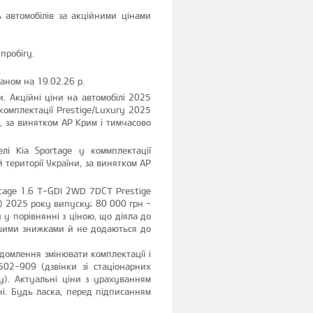
 автомобілів за акційними цінами
пробігу.
аном на 19.02.26 р.
. Акційні ціни на автомобілі 2025
комплектації Prestige/Luxury 2025
, за винятком АР Крим і тимчасово
лі Kia Sportage у коммплектації
 території України, за винятком АР
rtage 1.6 T-GDI 2WD 7DCT Prestige
) 2025 року випуску; 80 000 грн -
у порівнянні з ціною, що діяла до
іншими знижками й не додаються до
домлення змінювати комплектації і
502-909 (дзвінки зі стаціонарних
у). Актуальні ціни з урахуванням
ні. Будь ласка, перед підписанням