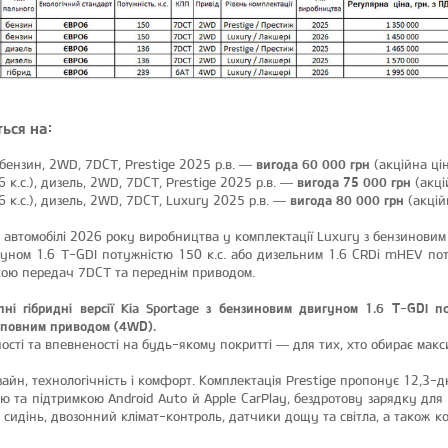
ься на:
), бензин, 2WD, 7DCT, Prestige 2025 р.в. —
вигода 60 000 грн
(акційна цін
6 к.с.), дизель, 2WD, 7DCT, Prestige 2025 р.в. —
вигода 75 000 грн
(акці
6 к.с.), дизель, 2WD, 7DCT, Luxury 2025 р.в. —
вигода 80 000 грн
(акцій
 автомобілі 2026 року виробництва у комплектації Luxury з бензиновим
уном 1.6 T-GDI потужністю 150 к.с. або дизельним 1.6 CRDi mHEV поту
ою передач 7DCT та переднім приводом.
пні гібридні версії Kia Sportage з бензиновим двигуном 1.6 T-GDI по
 повним приводом (4WD).
сті та впевненості на будь-якому покритті — для тих, хто обирає макс
зайн, технологічність і комфорт. Комплектація Prestige пропонує 12,3
єю та підтримкою Android Auto й Apple CarPlay, бездротову зарядку дл
іх сидінь, двозонний клімат-контроль, датчики дощу та світла, а також к