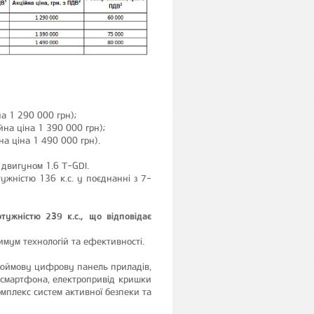
а 1 290 000 грн);
йна ціна 1 390 000 грн);
на ціна 1 490 000 грн).
 двигуном 1.6 T-GDI.
жністю 136 к.с. у поєднанні з 7-
тужністю 239 к.с., що відповідає
имум технологій та ефективності.
-дюймову цифрову панель приладів,
я смартфона, електропривід кришки
омплекс систем активної безпеки та