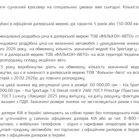
ти сучасний кросовер на спеціальних умовах вже сьогодні. Кількість
дбані в офіційній дилерській мережі, діє гарантія 5 років або 150 000 км 
омендована роздрібна ціна в дилерській мережі ТОВ «ФАЛЬКОН-АВТО» ст
ендована роздрібна ціна на визначені автомобілі з урахуванням знижки
го 2026 року на обмежену кількість зазначеної моделі Kia Sportage у 
ті в дилерській мережі ТОВ «ФАЛЬКОН-АВТО» на всій території України
 розпродажу складу акційних авто.
25 року виробництва діють на обмежену кількість зазначеної моде
цтва, що є в наявності в дилерській мережі ТОВ "Фалькон-Авто" на всій
торій з 20.02.2026р. до повного розпродажу.
а увазі знижки від регулярної ціни в розмірі: 60 000,00 грн - Kia Spo
000,00 грн - Kia Sportage 1.6 Diesel mHEV 2WD 7DCT Prestige (Престиж
 7DCT Luxury (Лакшері) 2025 року випуску, на дату рахунку-фактури 
 вказані з ПДВ. Зазначені розміри знижок не застосовуються разом з 
илери КІА в Україні залишають за собою право без попереднього пові
іни уточнюйте у салонах офіційних дилерів КІА або за тел. 0-800-
штовні, з мобільних телефонів - згідно з тарифами операторів зв'язк
півлі-продажу автомобіля, які підписані з офіційним дилером в Украї
іля з офіційним дилером в Україні