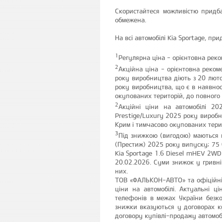
Скористайтеся можливістю придба
обмежена.
На всі автомобілі Kia Sportage, при
1
Регулярна ціна - орієнтовна рек
2
Акційна ціна - орієнтовна реком
року виробництва діють з 20 люто
року виробництва, що є в наявнос
окупованих територій, до повного
2
Акційні ціни на автомобілі 20
Prestige/Luxury 2025 року виробни
Крим і тимчасово окупованих тери
3
Під знижкою (вигодою) маються н
(Престиж) 2025 року випуску; 75 
Kia Sportage 1.6 Diesel mHEV 2WD
20.02.2026. Суми знижок у гривні
них.
ТОВ «ФАЛЬКОН-АВТО» та офіційні д
ціни на автомобілі. Актуальні ц
телефонів в межах України безко
знижки вказуються у договорах ку
договору купівлі-продажу автомоб