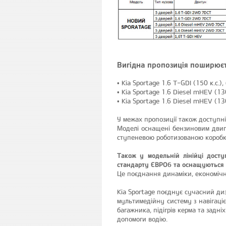
Вигідна пропозиція поширюєт
• Kia Sportage 1.6 T-GDI (150 к.с.
• Kia Sportage 1.6 Diesel mHEV (13
• Kia Sportage 1.6 Diesel mHEV (13
У межах пропозиції також доступні
Моделі оснащені бензиновим двиг
ступеневою роботизованою коробк
Також у модельній лінійці досту
стандарту ЄВРО6 та оснащуються
Це поєднання динаміки, економічно
Kia Sportage поєднує сучасний ди
мультимедійну систему з навігаці
багажника, підігрів керма та задн
допомоги водію.